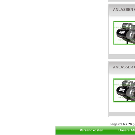
ANLASSER O
ANLASSER O
Zeige
61
bis
70
(
Versandkosten
Unsere A