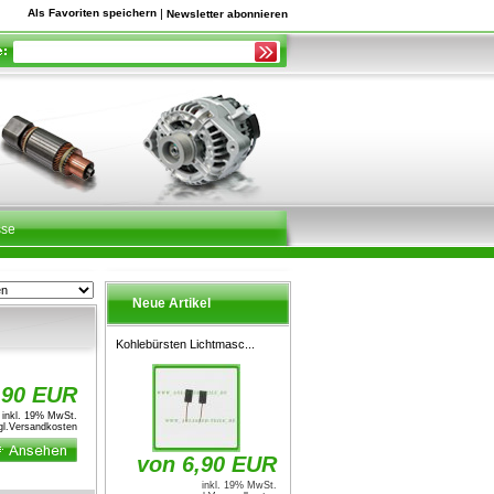
Als Favoriten speichern
|
Newsletter abonnieren
sse
Neue Artikel
Kohlebürsten Lichtmasc...
,90 EUR
inkl. 19% MwSt.
l.
Versandkosten
von 6,90 EUR
inkl. 19% MwSt.