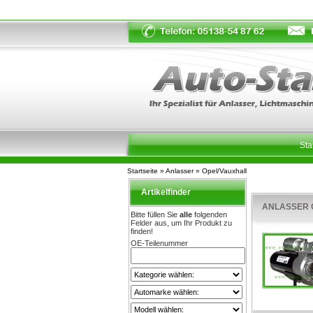
Sta
Startseite
»
Anlasser
»
Opel/Vauxhall
Artikelfinder
ANLASSER OP
Bitte füllen Sie
alle
folgenden
Felder aus, um Ihr Produkt zu
finden!
OE-Teilenummer