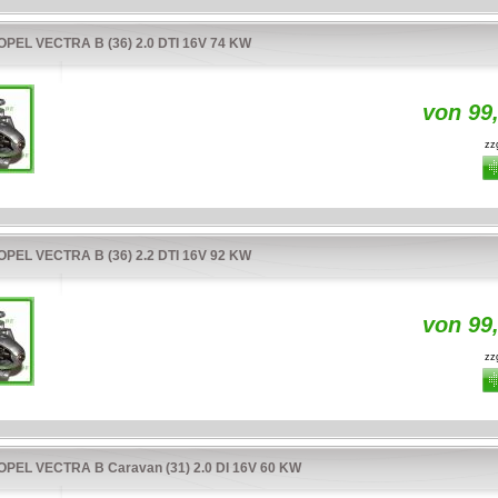
PEL VECTRA B (36) 2.0 DTI 16V 74 KW
von 99
zzg
PEL VECTRA B (36) 2.2 DTI 16V 92 KW
von 99
zzg
EL VECTRA B Caravan (31) 2.0 DI 16V 60 KW