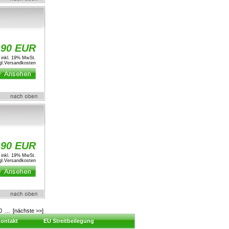
,90 EUR
inkl. 19% MwSt.
l.
Versandkosten
,90 EUR
inkl. 19% MwSt.
l.
Versandkosten
0
...
[nächste >>]
ontakt
EU Streitbeilegung