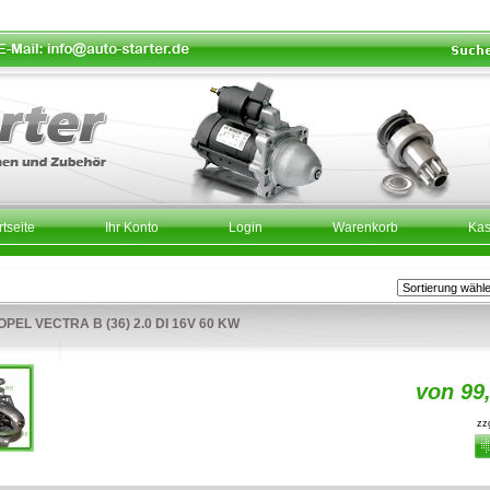
rtseite
Ihr Konto
Login
Warenkorb
Ka
EL VECTRA B (36) 2.0 DI 16V 60 KW
von 99
zzg