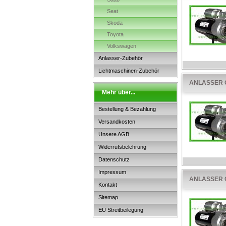
Seat
Skoda
Toyota
Volkswagen
Anlasser-Zubehör
Lichtmaschinen-Zubehör
ANLASSER OP
Mehr über...
Bestellung & Bezahlung
Versandkosten
Unsere AGB
Widerrufsbelehrung
Datenschutz
Impressum
ANLASSER OP
Kontakt
Sitemap
EU Streitbeilegung