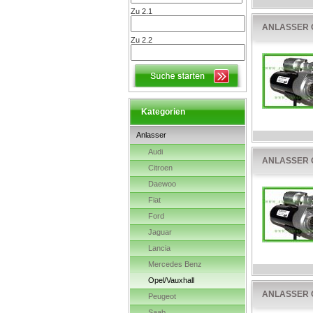
Zu 2.1
ANLASSER O
Zu 2.2
Kategorien
Anlasser
Audi
ANLASSER O
Citroen
Daewoo
Fiat
Ford
Jaguar
Lancia
Mercedes Benz
Opel/Vauxhall
ANLASSER OP
Peugeot
Saab