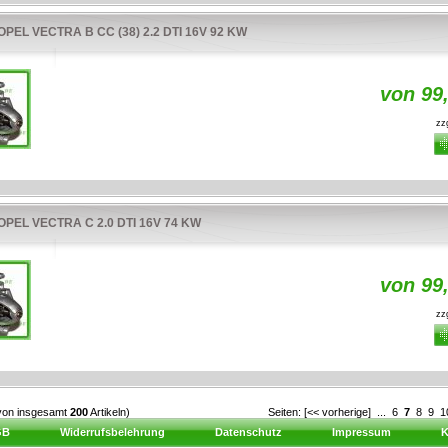
PEL VECTRA B CC (38) 2.2 DTI 16V 92 KW
von 99
zzg
PEL VECTRA C 2.0 DTI 16V 74 KW
von 99
zzg
von insgesamt
200
Artikeln)
Seiten:
[<< vorherige]
...
6
7
8
9
1
GB
Widerrufsbelehrung
Datenschutz
Impressum
K