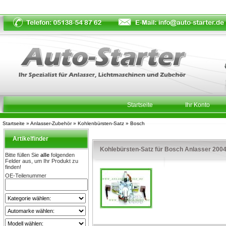
Startseite
Ihr Konto
Startseite
»
Anlasser-Zubehör
»
Kohlenbürsten-Satz
»
Bosch
Artikelfinder
Kohlebürsten-Satz für Bosch Anlasser 200
Bitte füllen Sie
alle
folgenden
Felder aus, um Ihr Produkt zu
finden!
OE-Teilenummer