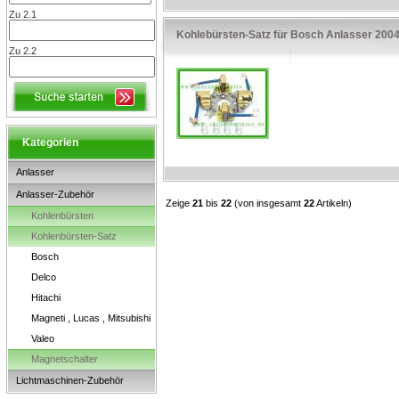
Zu 2.1
Kohlebürsten-Satz für Bosch Anlasser 200
Zu 2.2
Kategorien
Anlasser
Anlasser-Zubehör
Zeige
21
bis
22
(von insgesamt
22
Artikeln)
Kohlenbürsten
Kohlenbürsten-Satz
Bosch
Delco
Hitachi
Magneti , Lucas , Mitsubishi
Valeo
Magnetschalter
Lichtmaschinen-Zubehör