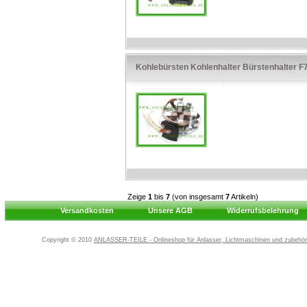
Kohlebürsten Kohlenhalter Bürstenhalter
Zeige
1
bis
7
(von insgesamt
7
Artikeln)
Versandkosten
Unsere AGB
Widerrufsbelehrung
Copyright © 2010
ANLASSER-TEILE - Onlineshop für Anlasser, Lichtmaschinen und zubehör