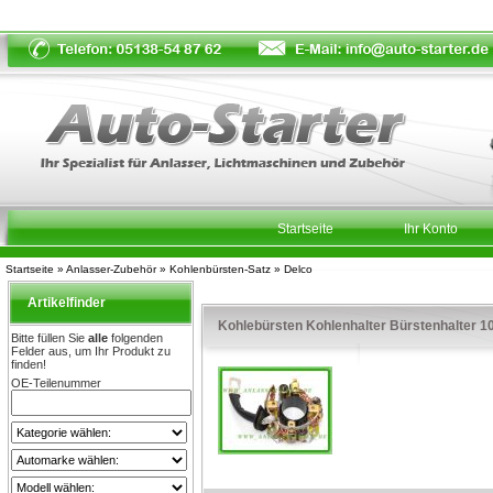
Startseite
Ihr Konto
Startseite
»
Anlasser-Zubehör
»
Kohlenbürsten-Satz
»
Delco
Artikelfinder
Kohlebürsten Kohlenhalter Bürstenhalter 
Bitte füllen Sie
alle
folgenden
Felder aus, um Ihr Produkt zu
finden!
OE-Teilenummer