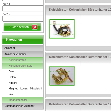
Zu 2.1
Kohlebürsten Kohlenhalter Bürstenhalter 
Zu 2.2
Kategorien
Anlasser
Anlasser-Zubehör
Kohlebürsten Kohlenhalter Bürstenhalter 
Kohlenbürsten
Kohlenbürsten-Satz
Bosch
Delco
Hitachi
Magneti , Lucas , Mitsubishi
Valeo
Magnetschalter
Kohlebürsten Kohlenhalter Bürstenhalter 
Lichtmaschinen-Zubehör