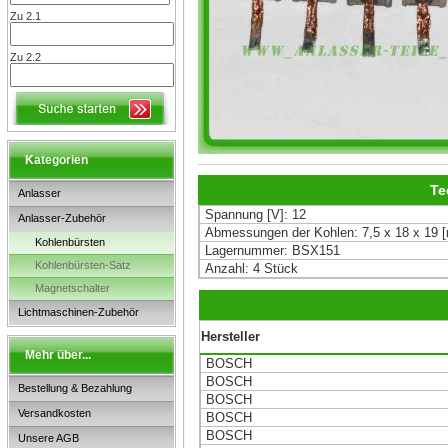
Zu 2.1
Zu 2.2
Kategorien
Te
Anlasser
Spannung [V]: 12
Anlasser-Zubehör
Abmessungen der Kohlen: 7,5 x 18 x 19 
Kohlenbürsten
Lagernummer: BSX151
Kohlenbürsten-Satz
Anzahl: 4 Stück
Magnetschalter
Lichtmaschinen-Zubehör
Hersteller
Mehr über...
BOSCH
BOSCH
Bestellung & Bezahlung
BOSCH
Versandkosten
BOSCH
BOSCH
Unsere AGB