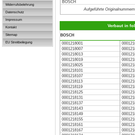
BOSCH
Widerrufsbelehrung
Aufgeführte Originalnummern
Datenschutz
Impressum
Verbaut in f
Kontakt
Sitemap
BOSCH
EU Streitbeilegung
0001218001
000121
0001218007
000121
0001218013
000121
0001218019
000121
0001218025
000121
0001218101
000121
0001218107
000121
0001218113
000121
0001218119
000121
0001218125
000121
0001218131
000121
0001218137
000121
0001218143
000121
0001218149
000121
0001218155
000121
0001218161
000121
0001218167
000121