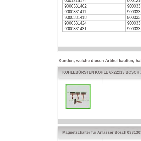
0001218174
000121
9000331402
900033
9000331411
900033
9000331418
900033
9000331424
900033
9000331431
900033
Kunden, welche diesen Artikel kauften, ha
KOHLEBÜRSTEN KOHLE 6x22x13 BOSCH 
Magnetschalter für Anlasser Bosch 03313