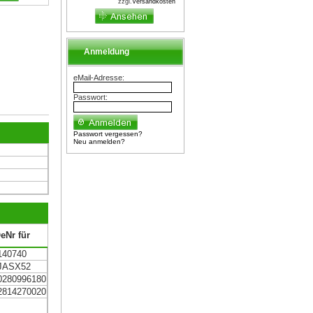
zzgl.
Versandkosten
Anmeldung
eMail-Adresse:
Passwort:
Passwort vergessen?
Neu anmelden?
eNr für
140740
JASX52
0280996180
2814270020