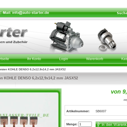
rtseite
Ihr Konto
Login
Warenkorb
Ka
ürsten KOHLE DENSO 6,2x12,9x14,2 mm JASX52
en KOHLE DENSO 6,2x12,9x14,2 mm JASX52
von 9
zzg
Artikelnummer:
SB6007
Menge: