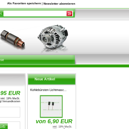
Als Favoriten speichern
|
Newsletter abonnieren
sse
Neue Artikel
Kohlebürsten Lichtmasc...
,95 EUR
inkl. 19% MwSt.
l.
Versandkosten
von 6,90 EUR
inkl. 19% MwSt.