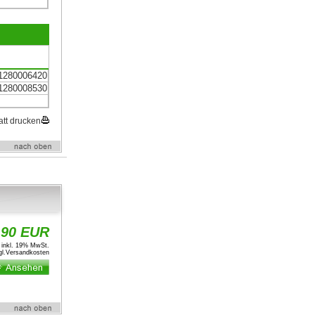
1280006420
1280008530
att drucken
,90 EUR
inkl. 19% MwSt.
l.
Versandkosten