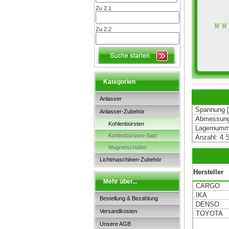
Zu 2.1
Zu 2.2
Kategorien
Anlasser
Spannung [
Anlasser-Zubehör
Abmessunge
Kohlenbürsten
Lagernumm
Kohlenbürsten-Satz
Anzahl: 4 
Magnetschalter
Lichtmaschinen-Zubehör
Hersteller
Mehr über...
CARGO
IKA
Bestellung & Bezahlung
DENSO
Versandkosten
TOYOTA
Unsere AGB