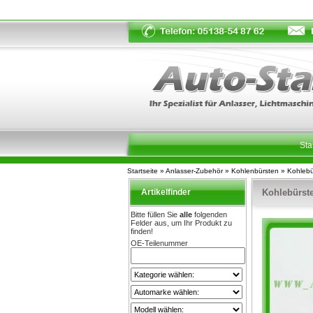
Sta
Startseite
»
Anlasser-Zubehör
»
Kohlenbürsten
»
Kohleb
Artikelfinder
Kohlebürst
Bitte füllen Sie
alle
folgenden
Felder aus, um Ihr Produkt zu
finden!
OE-Teilenummer