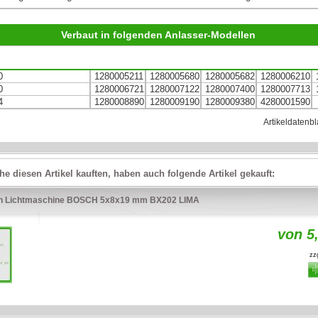
Verbaut in folgenden Anlasser-Modellen
0
1280005211
1280005680
1280005682
1280006210
0
1280006721
1280007122
1280007400
1280007713
4
1280008890
1280009190
1280009380
4280001590
Artikeldatenbl
e diesen Artikel kauften, haben auch folgende Artikel gekauft:
en Lichtmaschine BOSCH 5x8x19 mm BX202 LIMA
von 5
zzg