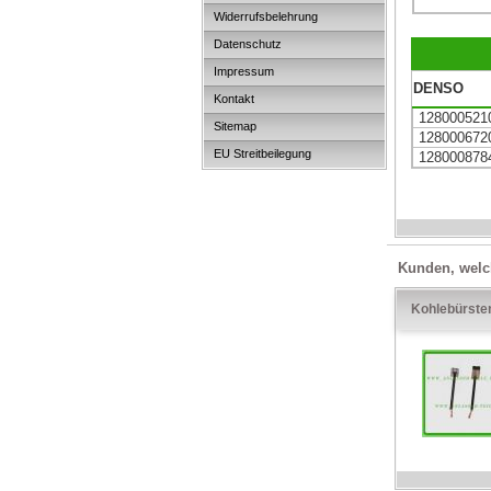
Widerrufsbelehrung
Datenschutz
Impressum
DENSO
Kontakt
128000521
Sitemap
128000672
EU Streitbeilegung
128000878
Kunden, welch
Kohlebürst