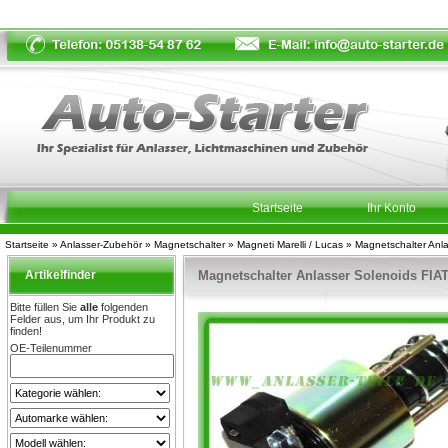
Startseite
Ihr Konto
Startseite
»
Anlasser-Zubehör
»
Magnetschalter
»
Magneti Marelli / Lucas
»
Magnetschalter Anl
Artikelfinder
Magnetschalter Anlasser Solenoids FI
Bitte füllen Sie
alle
folgenden
Felder aus, um Ihr Produkt zu
finden!
OE-Teilenummer