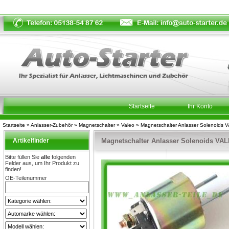
Startseite
Ihr Konto
Startseite
»
Anlasser-Zubehör
»
Magnetschalter
»
Valeo
»
Magnetschalter Anlasser Solenoids
Artikelfinder
Magnetschalter Anlasser Solenoids VA
Bitte füllen Sie
alle
folgenden
Felder aus, um Ihr Produkt zu
finden!
OE-Teilenummer