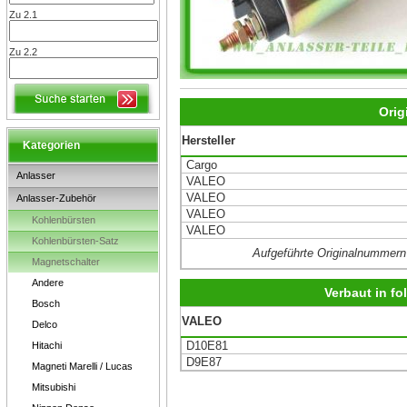
Zu 2.1
Zu 2.2
Orig
Hersteller
Kategorien
Cargo
Anlasser
VALEO
VALEO
Anlasser-Zubehör
VALEO
Kohlenbürsten
VALEO
Kohlenbürsten-Satz
Aufgeführte Originalnummern
Magnetschalter
Andere
Verbaut in f
Bosch
VALEO
Delco
D10E81
Hitachi
D9E87
Magneti Marelli / Lucas
Mitsubishi