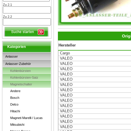
Zu 2.1
Zu 2.2
Orig
Hersteller
Kategorien
Cargo
Anlasser
VALEO
VALEO
Anlasser-Zubehör
VALEO
Kohlenbürsten
VALEO
Kohlenbürsten-Satz
VALEO
Magnetschalter
VALEO
VALEO
Andere
VALEO
Bosch
VALEO
Delco
VALEO
VALEO
Hitachi
VALEO
Magneti Marelli / Lucas
VALEO
Mitsubishi
VALEO