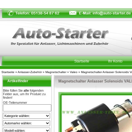
Startseite
Ihr Konto
Startseite
»
Anlasser-Zubehör
»
Magnetschalter
»
Valeo
»
Magnetschalter Anlasser Solenoids
Artikelfinder
Magnetschalter Anlasser Solenoids VA
Bitte füllen Sie
alle
folgenden
Felder aus, um Ihr Produkt zu
finden!
OE-Teilenummer