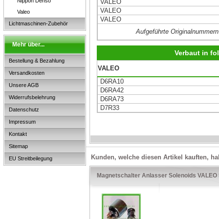
Nippon Denso
VALEO
VALEO
Valeo
VALEO
Lichtmaschinen-Zubehör
Aufgeführte Originalnummern
Mehr über...
Verbaut in f
Bestellung & Bezahlung
VALEO
Versandkosten
D6RA10
Unsere AGB
D6RA42
Widerrufsbelehrung
D6RA73
D7R33
Datenschutz
Impressum
Kontakt
Sitemap
Kunden, welche diesen Artikel kauften, ha
EU Streitbeilegung
Magnetschalter Anlasser Solenoids VALEO