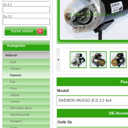
Zu 2.1
Zu 2.2
Kategorien
Anlasser
Audi
Citroen
Daewoo
Pas
Fiat
Ford
Modell
Jaguar
DAEWOO MUSSO (FJ) 3.2 4x4
Lancia
Mercedes Benz
OE-Numm
Opel/Vauxhall
Peugeot
OeNr für
Saab