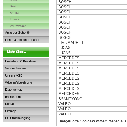
BOSCH
Seat
BOSCH
BOSCH
Skoda
BOSCH
Toyota
BOSCH
Volkswagen
BOSCH
BOSCH
Anlasser-Zubehör
BOSCH
Lichtmaschinen-Zubehör
FIAT/MARELLI
LUCAS
Mehr über...
LUCAS
MERCEDES
Bestellung & Bezahlung
MERCEDES
MERCEDES
Versandkosten
MERCEDES
Unsere AGB
MERCEDES
Widerrufsbelehrung
MERCEDES
MERCEDES
Datenschutz
MERCEDES
Impressum
SSANGYONG
VALEO
Kontakt
VALEO
Sitemap
VALEO
EU Streitbeilegung
Aufgeführte Originalnummern dienen aus