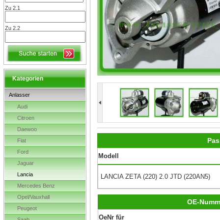
Zu 2.1
Zu 2.2
Kategorien
Anlasser
Audi
Citroen
Daewoo
Pas
Fiat
Ford
Modell
Jaguar
Lancia
LANCIA ZETA (220) 2.0 JTD (220AN5)
Mercedes Benz
Opel/Vauxhall
OE-Numm
Peugeot
OeNr für
Saab