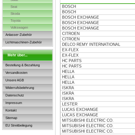
BOSCH
Seat
BOSCH
Skoda
BOSCH EXCHANGE
Toyota
BOSCH EXCHANGE
Volkswagen
BOSCH EXCHANGE
CITROEN
Anlasser-Zubehör
CITROEN
Lichtmaschinen-Zubehör
DELCO REMY INTERNATIONAL
EX-FLEX
Mehr über...
EX-FLEX
HC PARTS
Bestellung & Bezahlung
HC PARTS
HELLA
Versandkosten
HELLA
Unsere AGB
HELLA
ISKRA
Widerrufsbelehrung
ISKRA
Datenschutz
ISKRA
Impressum
LESTER
LUCAS EXCHANGE
Kontakt
LUCAS EXCHANGE
Sitemap
MITSUBISHI ELECTRIC CO.
EU Streitbeilegung
MITSUBISHI ELECTRIC CO.
MITSUBISHI ELECTRIC CO.