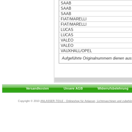
SAAB
SAAB
SAAB
FIAT/MARELLI
FIAT/MARELLI
LUCAS
LUCAS
VALEO
VALEO
VAUXHALL/OPEL
Aufgeführte Originalnummern dienen aus
Versandkosten
Unsere AGB
Widerrufsbelehrung
Copyright © 2010
ANLASSER-TEILE - Onlineshop für Anlasser, Lichtmaschinen und zubehör