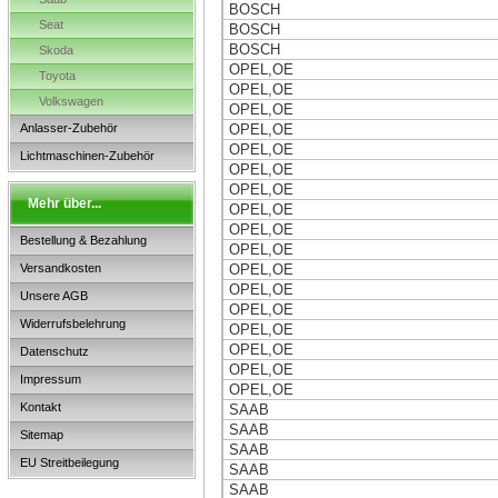
BOSCH
Seat
BOSCH
BOSCH
Skoda
OPEL,OE
Toyota
OPEL,OE
Volkswagen
OPEL,OE
Anlasser-Zubehör
OPEL,OE
OPEL,OE
Lichtmaschinen-Zubehör
OPEL,OE
OPEL,OE
Mehr über...
OPEL,OE
OPEL,OE
Bestellung & Bezahlung
OPEL,OE
Versandkosten
OPEL,OE
OPEL,OE
Unsere AGB
OPEL,OE
Widerrufsbelehrung
OPEL,OE
OPEL,OE
Datenschutz
OPEL,OE
Impressum
OPEL,OE
Kontakt
SAAB
SAAB
Sitemap
SAAB
EU Streitbeilegung
SAAB
SAAB