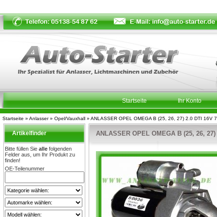
Startseite
Ihr Konto
Startseite
»
Anlasser
»
Opel/Vauxhall
»
ANLASSER OPEL OMEGA B (25, 26, 27) 2.0 DTI 16V 
Artikelfinder
ANLASSER OPEL OMEGA B (25, 26, 27) 
Bitte füllen Sie
alle
folgenden
Felder aus, um Ihr Produkt zu
finden!
OE-Teilenummer