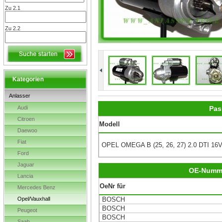
Zu 2.1
Zu 2.2
Kategorien
Anlasser
Audi
Pas
Citroen
Modell
Daewoo
Fiat
OPEL OMEGA B (25, 26, 27) 2.0 DTI 16
Ford
Jaguar
OE-Numm
Lancia
OeNr für
Mercedes Benz
Opel/Vauxhall
BOSCH
BOSCH
Peugeot
BOSCH
Saab