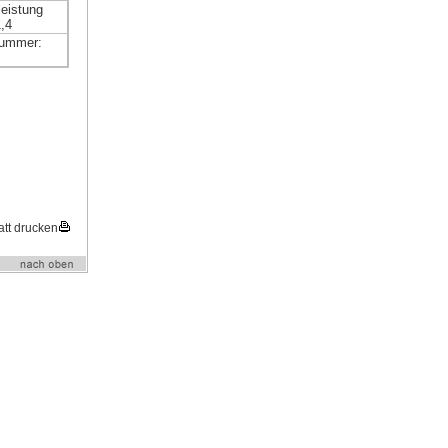
leistung
1,4
nummer:
att drucken