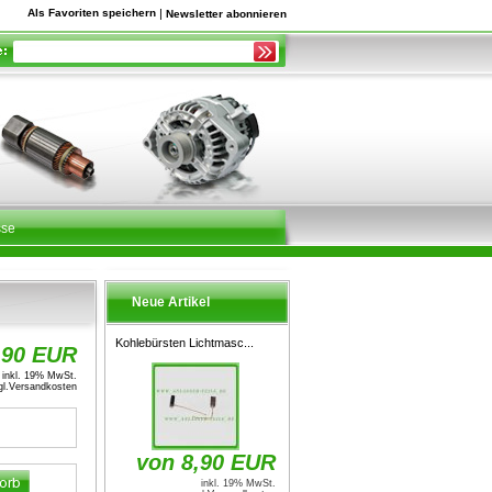
Als Favoriten speichern
|
Newsletter abonnieren
sse
Neue Artikel
Kohlebürsten Lichtmasc...
,90 EUR
inkl. 19% MwSt.
l.
Versandkosten
von 8,90 EUR
inkl. 19% MwSt.