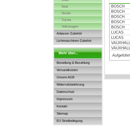
BOSCH
Seat
BOSCH
Skoda
BOSCH
Toyota
BOSCH
Volkswagen
BOSCH
LUCAS
Anlasser-Zubehör
LUCAS
Lichtmaschinen-Zubehör
VAUXHAL
VAUXHAL
Mehr über...
Aufgeführt
Bestellung & Bezahlung
Versandkosten
Unsere AGB
Widerrufsbelehrung
Datenschutz
Impressum
Kontakt
Sitemap
EU Streitbeilegung