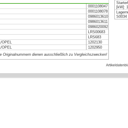
Starter
0001108047
[kW]: 
0001108078
Lager
0986013610
S0034
0986013611
0986020092
LRS00683
LRS683
L/OPEL
1202130
L/OPEL
1202950
e Originalnummern dienen ausschließlich zu Vergleichszwecken!
Artikeldatenbl