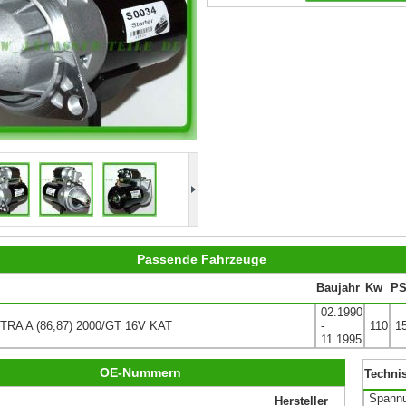
Passende Fahrzeuge
Baujahr
Kw
P
02.1990
RA A (86,87) 2000/GT 16V KAT
-
110
1
11.1995
OE-Nummern
Techni
Spannu
Hersteller