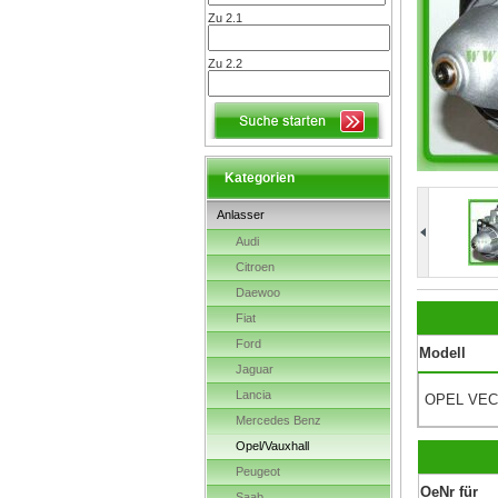
Zu 2.1
Zu 2.2
Kategorien
Anlasser
Audi
Citroen
Daewoo
Fiat
Ford
Modell
Jaguar
Lancia
OPEL VECT
Mercedes Benz
Opel/Vauxhall
Peugeot
OeNr für
Saab