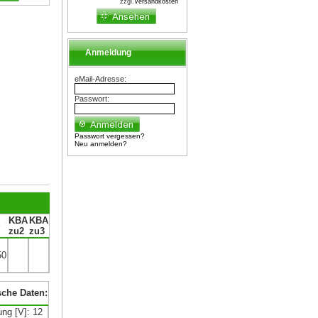
zzgl.
Versandkosten
Anmeldung
eMail-Adresse:
Passwort:
Passwort vergessen?
Neu anmelden?
KBA
KBA
S
zu2
zu3
50
sche Daten:
ng [V]: 12