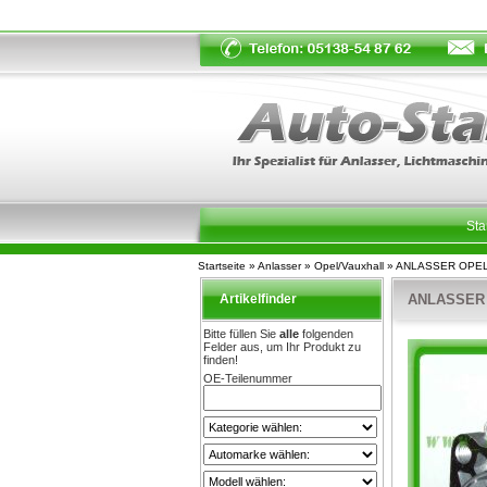
Sta
Startseite
»
Anlasser
»
Opel/Vauxhall
»
ANLASSER OPEL 
Artikelfinder
ANLASSER O
Bitte füllen Sie
alle
folgenden
Felder aus, um Ihr Produkt zu
finden!
OE-Teilenummer