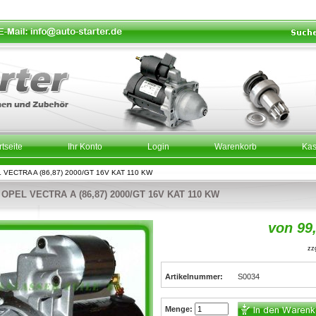
rtseite
Ihr Konto
Login
Warenkorb
Ka
VECTRA A (86,87) 2000/GT 16V KAT 110 KW
PEL VECTRA A (86,87) 2000/GT 16V KAT 110 KW
von 99
zzg
Artikelnummer:
S0034
Menge: