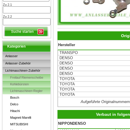
Zu 2.1
Zu 2.2
Orig
Hersteller
Kategorien
TRANSPO
Anlasser
DENSO
DENSO
Anlasser-Zubehör
DENSO
Lichtmaschinen-Zubehör
DENSO
Freilauf Riemenscheibe
TOYOTA
TOYOTA
Kohlebürsten
TOYOTA
Lichtmaschinen-Regler
TOYOTA
Bosch
Aufgeführte Originalnummern
Delco
Hitachi
Verbaut in folg
Magneti Marelli
NIPPONDENSO
MITSUBISHI