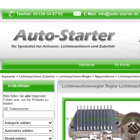
Startseite
Ihr Konto
Startseite
»
Lichtmaschinen-Zubehör
»
Lichtmaschinen-Regler
»
Nippondenso
»
Lichtmaschinen
Artikelfinder
Lichtmaschinenregler Regler Lichtmasc
Bitte füllen Sie
alle
folgenden
Felder aus, um Ihr Produkt zu
finden!
OE-Teilenummer