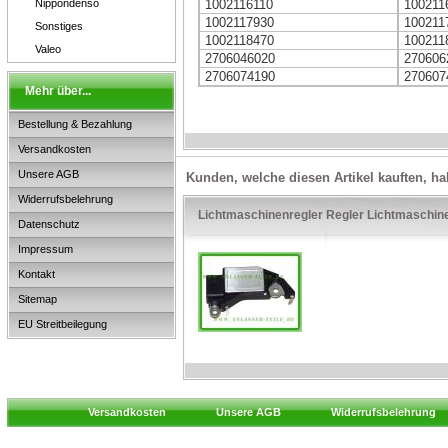
Nippondenso
1002116110
100211
1002117930
100211
Sonstiges
1002118470
100211
Valeo
2706046020
270606
2706074190
270607
Mehr über...
Bestellung & Bezahlung
Versandkosten
Unsere AGB
Kunden, welche diesen Artikel kauften, ha
Widerrufsbelehrung
Lichtmaschinenregler Regler Lichtmaschin
Datenschutz
Impressum
Kontakt
Sitemap
EU Streitbeilegung
Versandkosten
Unsere AGB
Widerrufsbelehrung