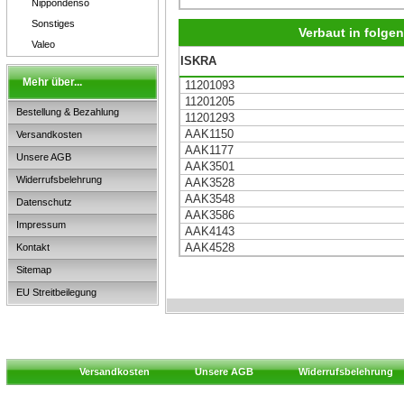
Nippondenso
Sonstiges
Verbaut in folg
Valeo
ISKRA
Mehr über...
11201093
11201205
Bestellung & Bezahlung
11201293
AAK1150
Versandkosten
AAK1177
Unsere AGB
AAK3501
Widerrufsbelehrung
AAK3528
AAK3548
Datenschutz
AAK3586
Impressum
AAK4143
AAK4528
Kontakt
Sitemap
EU Streitbeilegung
Versandkosten
Unsere AGB
Widerrufsbelehrung