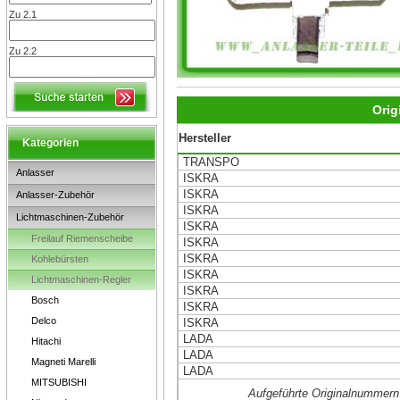
Zu 2.1
Zu 2.2
Orig
Hersteller
Kategorien
TRANSPO
Anlasser
ISKRA
ISKRA
Anlasser-Zubehör
ISKRA
Lichtmaschinen-Zubehör
ISKRA
Freilauf Riemenscheibe
ISKRA
ISKRA
Kohlebürsten
ISKRA
Lichtmaschinen-Regler
ISKRA
Bosch
ISKRA
Delco
ISKRA
LADA
Hitachi
LADA
Magneti Marelli
LADA
MITSUBISHI
Aufgeführte Originalnummern