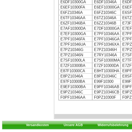
E6DF10300GA
E6DF10346A
E6DF
E6EF10300FA
E6EF10300GA
E6EF
E6FZ10346A
E6FZ10346C
E6SF
E6TF10346AA
E6TZ10346A
E6TZ
E6ZF10346BA
E6ZZ10346B
E73F
E7AF10300DA
E7DF10300GA
E7EF
E7EF10300GA
E7PF10346AA
E7PF
E7PF10346FA
E7PF10346GA
E7PF
E7PF10346UA
E7PF10346XA
E7PZ
E7PZ10346G
E7PZ10346H
E7PZ
E7PZ10346N
E7RY10346A
E7SF
E7SF10300LA
E7SF10300MA
E7TF
E7ZF10300BA
E7ZF10300DA
E7ZF
E87F10300CA
E8HT10300HA
E8PF
E8PZ10346A
E8PZ10346C
E8SF
E97F10300BA
E99F10300
E99F
E9EF10300BA
E9PF10346AB
E9PF
E9PZ10346C
E9PZ10346CB
E9PZ
F0PF10346AA
F0PZ10300F
F0PZ
Versandkosten
Unsere AGB
Widerrufsbelehrung