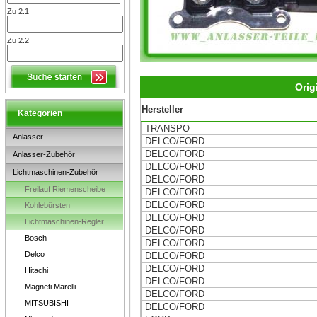
Zu 2.1
Zu 2.2
Orig
Hersteller
Kategorien
TRANSPO
Anlasser
DELCO/FORD
DELCO/FORD
Anlasser-Zubehör
DELCO/FORD
Lichtmaschinen-Zubehör
DELCO/FORD
Freilauf Riemenscheibe
DELCO/FORD
DELCO/FORD
Kohlebürsten
DELCO/FORD
Lichtmaschinen-Regler
DELCO/FORD
Bosch
DELCO/FORD
Delco
DELCO/FORD
DELCO/FORD
Hitachi
DELCO/FORD
Magneti Marelli
DELCO/FORD
MITSUBISHI
DELCO/FORD