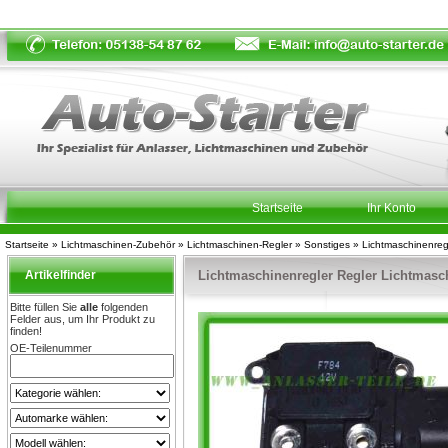
Startseite
Ihr Konto
Startseite
»
Lichtmaschinen-Zubehör
»
Lichtmaschinen-Regler
»
Sonstiges
»
Lichtmaschinenre
Artikelfinder
Lichtmaschinenregler Regler Lichtmas
Bitte füllen Sie
alle
folgenden
Felder aus, um Ihr Produkt zu
finden!
OE-Teilenummer