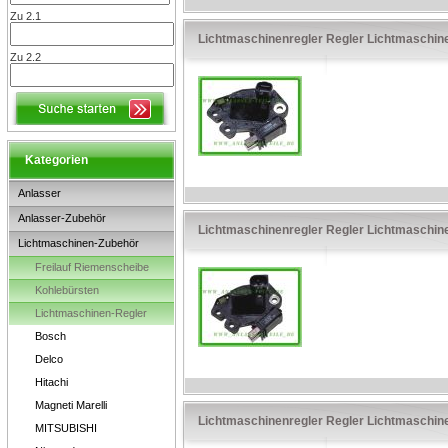
Zu 2.1
Lichtmaschinenregler Regler Lichtmaschin
Zu 2.2
Kategorien
Anlasser
Anlasser-Zubehör
Lichtmaschinenregler Regler Lichtmaschin
Lichtmaschinen-Zubehör
Freilauf Riemenscheibe
Kohlebürsten
Lichtmaschinen-Regler
Bosch
Delco
Hitachi
Magneti Marelli
Lichtmaschinenregler Regler Lichtmaschin
MITSUBISHI