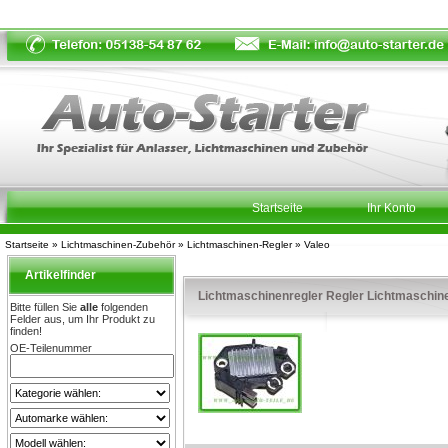
Startseite
Ihr Konto
Startseite
»
Lichtmaschinen-Zubehör
»
Lichtmaschinen-Regler
»
Valeo
Artikelfinder
Lichtmaschinenregler Regler Lichtmaschin
Bitte füllen Sie
alle
folgenden
Felder aus, um Ihr Produkt zu
finden!
OE-Teilenummer