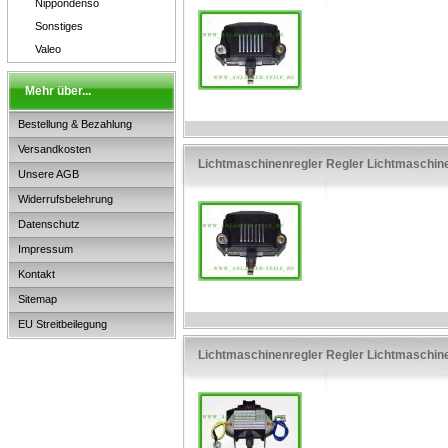
Nippondenso
Sonstiges
Valeo
Mehr über...
Bestellung & Bezahlung
Versandkosten
Lichtmaschinenregler Regler Lichtmaschin
Unsere AGB
Widerrufsbelehrung
Datenschutz
Impressum
Kontakt
Sitemap
EU Streitbeilegung
Lichtmaschinenregler Regler Lichtmaschi