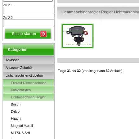
Zu 2.1
Lichtmaschinenregler Regler Lichtmaschin
Zu 2.2
Kategorien
Anlasser
Anlasser-Zubehör
Zeige
31
bis
32
(von insgesamt
32
Artikeln)
Lichtmaschinen-Zubehör
Freilauf Riemenscheibe
Kohlebürsten
Lichtmaschinen-Regler
Bosch
Delco
Hitachi
Magneti Marelli
MITSUBISHI