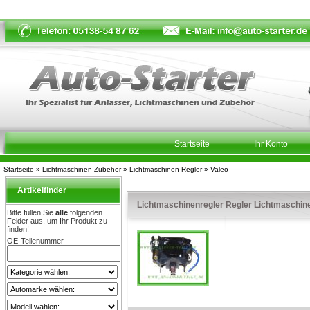
Startseite
Ihr Konto
Startseite
»
Lichtmaschinen-Zubehör
»
Lichtmaschinen-Regler
»
Valeo
Artikelfinder
Lichtmaschinenregler Regler Lichtmaschi
Bitte füllen Sie
alle
folgenden
Felder aus, um Ihr Produkt zu
finden!
OE-Teilenummer