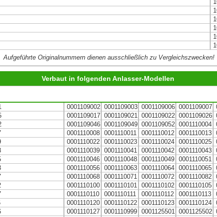
1
1
1
1
1
1
Aufgeführte Originalnummern dienen ausschließlich zu Vergleichszwecken!
Verbaut in folgenden Anlasser-Modellen
1
0001109002
0001109003
0001109006
0001109007
5
0001109017
0001109021
0001109022
0001109026
2
0001109046
0001109049
0001109052
0001110004
7
0001110008
0001110011
0001110012
0001110013
9
0001110022
0001110023
0001110024
0001110025
8
0001110039
0001110041
0001110042
0001110043
5
0001110046
0001110048
0001110049
0001110051
3
0001110056
0001110063
0001110064
0001110065
7
0001110068
0001110071
0001110072
0001110082
2
0001110100
0001110101
0001110102
0001110105
7
0001110110
0001110111
0001110112
0001110113
5
0001110120
0001110122
0001110123
0001110124
6
0001110127
0001110999
0001125501
0001125502