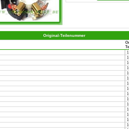
Original-Teilenummer
Or
T
1
1
1
1
1
1
1
1
1
1
1
1
1
1
1