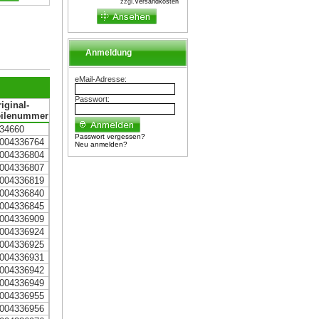
zzgl.
Versandkosten
Anmeldung
eMail-Adresse:
Passwort:
iginal-
eilenummer
34660
Passwort vergessen?
004336764
Neu anmelden?
004336804
004336807
004336819
004336840
004336845
004336909
004336924
004336925
004336931
004336942
004336949
004336955
004336956