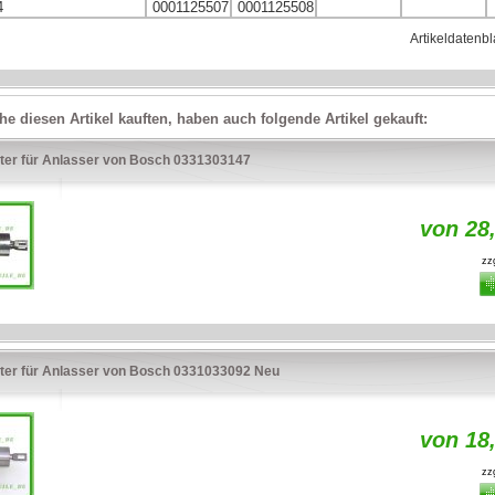
4
0001125507
0001125508
Artikeldatenbl
e diesen Artikel kauften, haben auch folgende Artikel gekauft:
ter für Anlasser von Bosch 0331303147
von 28
zzg
ter für Anlasser von Bosch 0331033092 Neu
von 18
zzg