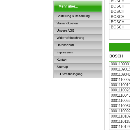
BOSCH
BOSCH
Mehr über...
BOSCH
Bestellung & Bezahlung
BOSCH
BOSCH
Versandkosten
BOSCH
Unsere AGB
Widerrufsbelehrung
Datenschutz
Impressum
BOSCH
Kontakt
000110900
Sitemap
000110901
EU Streitbeilegung
000110904
000111000
000111001
000111002
000111004
000111005
000111006
000111009
000111010
000111011
000111012