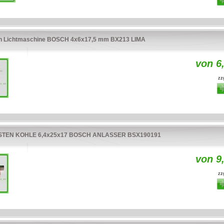
n Lichtmaschine BOSCH 4x6x17,5 mm BX213 LIMA
von 6
zzg
TEN KOHLE 6,4x25x17 BOSCH ANLASSER BSX190191
von 9
zzg