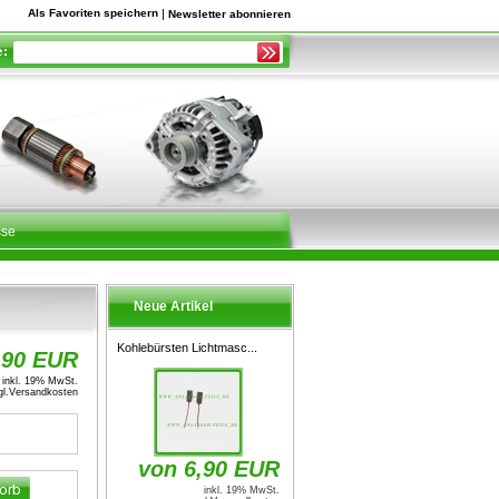
Als Favoriten speichern
|
Newsletter abonnieren
sse
Neue Artikel
Kohlebürsten Lichtmasc...
,90 EUR
inkl. 19% MwSt.
l.
Versandkosten
von 6,90 EUR
inkl. 19% MwSt.