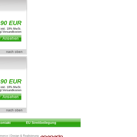
,90 EUR
inkl. 19% MwSt.
l.
Versandkosten
,90 EUR
inkl. 19% MwSt.
l.
Versandkosten
ontakt
EU Streitbeilegung
merce | Design & Realisierung: