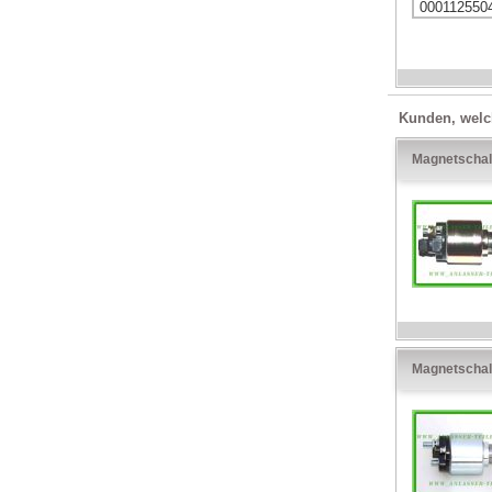
000112550
Kunden, welch
Magnetschal
Magnetschal