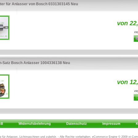
ter für Anlasser von Bosch 0331303145 Neu
von 22
zzg
n-Satz Bosch Anlasser 1004336138 Neu
von 12
zzg
GB
Widerrufsbelehrung
Datenschutz
Impressum
K
für Anlasser, Lichtmaschinen und zubehör
. - Alle Rechte vorbehalten. eCommerce Engine © 2009 xt:Com