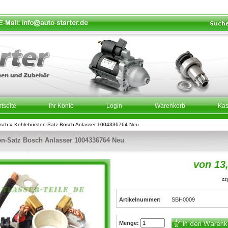
rtseite
Ihr Konto
Login
Warenkorb
Ka
sch
»
Kohlebürsten-Satz Bosch Anlasser 1004336764 Neu
en-Satz Bosch Anlasser 1004336764 Neu
von 13
zzg
Artikelnummer:
SBH0009
Menge: