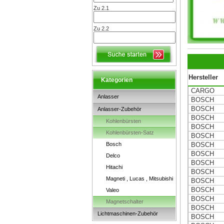
Zu 2.1
Zu 2.2
Hersteller
Kategorien
CARGO
Anlasser
BOSCH
BOSCH
Anlasser-Zubehör
BOSCH
Kohlenbürsten
BOSCH
Kohlenbürsten-Satz
BOSCH
Bosch
BOSCH
BOSCH
Delco
BOSCH
Hitachi
BOSCH
Magneti , Lucas , Mitsubishi
BOSCH
BOSCH
Valeo
BOSCH
Magnetschalter
BOSCH
Lichtmaschinen-Zubehör
BOSCH