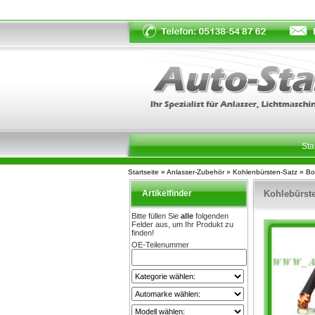
Sta
Startseite
»
Anlasser-Zubehör
»
Kohlenbürsten-Satz
»
Bo
Artikelfinder
Kohlebürst
Bitte füllen Sie
alle
folgenden
Felder aus, um Ihr Produkt zu
finden!
OE-Teilenummer