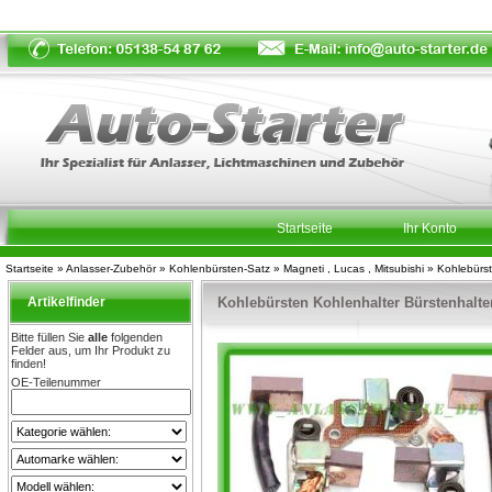
Startseite
Ihr Konto
Startseite
»
Anlasser-Zubehör
»
Kohlenbürsten-Satz
»
Magneti , Lucas , Mitsubishi
»
Kohlebürs
Artikelfinder
Kohlebürsten Kohlenhalter Bürstenhalte
Bitte füllen Sie
alle
folgenden
Felder aus, um Ihr Produkt zu
finden!
OE-Teilenummer