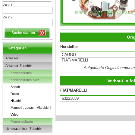
Zu 2.1
Zu 2.2
Ori
Hersteller
Kategorien
CARGO
Anlasser
FIAT/MARELLI
Anlasser-Zubehör
Aufgeführte Originalnummern
Kohlenbürsten
Kohlenbürsten-Satz
Verbaut in f
Bosch
FIAT/MARELLI
Delco
63223039
Hitachi
Magneti , Lucas , Mitsubishi
Valeo
Magnetschalter
Lichtmaschinen-Zubehör