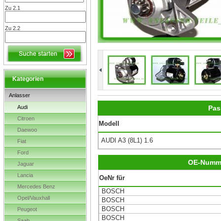
Zu 2.1
Zu 2.2
Kategorien
Anlasser
Audi
Pas
Citroen
Modell
Daewoo
AUDI A3 (8L1) 1.6
Fiat
Ford
OE-Numm
Jaguar
Lancia
OeNr für
Mercedes Benz
BOSCH
Opel/Vauxhall
BOSCH
BOSCH
Peugeot
BOSCH
Saab