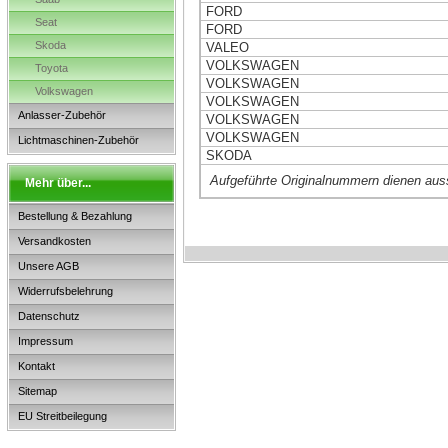
FORD
Seat
FORD
Skoda
VALEO
VOLKSWAGEN
Toyota
VOLKSWAGEN
Volkswagen
VOLKSWAGEN
Anlasser-Zubehör
VOLKSWAGEN
VOLKSWAGEN
Lichtmaschinen-Zubehör
SKODA
Aufgeführte Originalnummern dienen aus
Mehr über...
Bestellung & Bezahlung
Versandkosten
Unsere AGB
Widerrufsbelehrung
Datenschutz
Impressum
Kontakt
Sitemap
EU Streitbeilegung