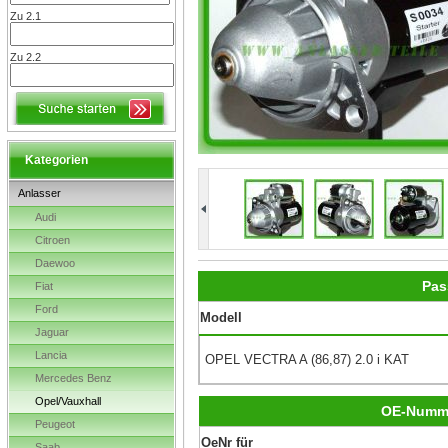
Zu 2.1
Zu 2.2
Kategorien
Anlasser
Audi
Citroen
Daewoo
Pas
Fiat
Ford
Modell
Jaguar
Lancia
OPEL VECTRA A (86,87) 2.0 i KAT
Mercedes Benz
Opel/Vauxhall
OE-Numm
Peugeot
OeNr für
Saab