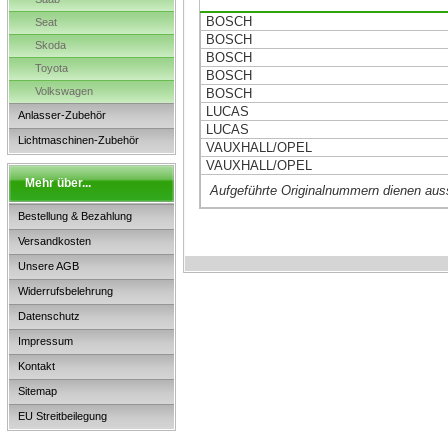
BOSCH
Seat
BOSCH
Skoda
BOSCH
Toyota
BOSCH
Volkswagen
BOSCH
LUCAS
Anlasser-Zubehör
LUCAS
Lichtmaschinen-Zubehör
VAUXHALL/OPEL
VAUXHALL/OPEL
Mehr über...
Aufgeführte Originalnummern dienen aus
Bestellung & Bezahlung
Versandkosten
Unsere AGB
Widerrufsbelehrung
Datenschutz
Impressum
Kontakt
Sitemap
EU Streitbeilegung