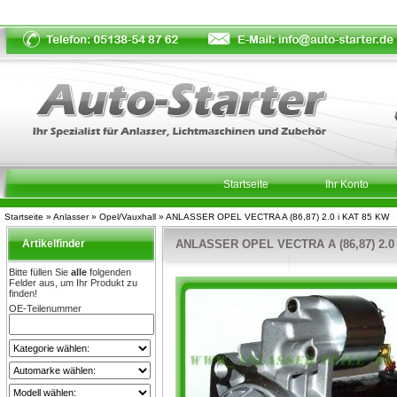
Startseite
Ihr Konto
Startseite
»
Anlasser
»
Opel/Vauxhall
»
ANLASSER OPEL VECTRA A (86,87) 2.0 i KAT 85 KW
Artikelfinder
ANLASSER OPEL VECTRA A (86,87) 2.0 
Bitte füllen Sie
alle
folgenden
Felder aus, um Ihr Produkt zu
finden!
OE-Teilenummer