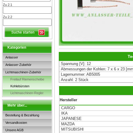
Zu 2.1
Zu 2.2
Kategorien
Te
Anlasser
Spannung [V]: 12
Anlasser-Zubehör
Abmessungen der Kohlen: 7 x 6 x 23 [mm
Lichtmaschinen-Zubehör
Lagernummer: AB5005
Freilauf Riemenscheibe
Anzahl: 2 Stück
Kohlebürsten
Lichtmaschinen-Regler
Hersteller
Mehr über...
CARGO
IKA
Bestellung & Bezahlung
JAPANESE
Versandkosten
MAZDA
MITSUBISHI
Unsere AGB