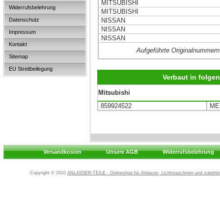
MITSUBISHI
Widerrufsbelehrung
MITSUBISHI
Datenschutz
NISSAN
NISSAN
Impressum
NISSAN
Kontakt
Aufgeführte Originalnummern
Sitemap
EU Streitbeilegung
Verbaut in folg
Mitsubishi
859924522
ME
Versandkosten
Unsere AGB
Widerrufsbelehrung
Copyright © 2010
ANLASSER-TEILE - Onlineshop für Anlasser, Lichtmaschinen und zubehör