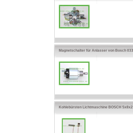
Magnetschalter für Anlasser von Bosch 0
Kohlebürsten Lichtmaschine BOSCH 5x8x