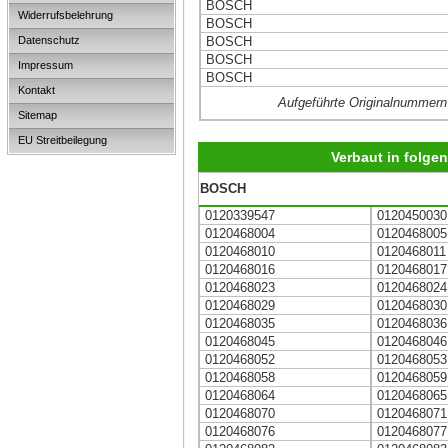
BOSCH
Widerrufsbelehrung
BOSCH
Datenschutz
BOSCH
BOSCH
Impressum
BOSCH
Kontakt
Aufgeführte Originalnummern
Sitemap
EU Streitbeilegung
Verbaut in folg
BOSCH
0120339547
0120450030
0120468004
0120468005
0120468010
0120468011
0120468016
0120468017
0120468023
0120468024
0120468029
0120468030
0120468035
0120468036
0120468045
0120468046
0120468052
0120468053
0120468058
0120468059
0120468064
0120468065
0120468070
0120468071
0120468076
0120468077