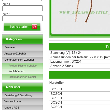
Zu 2.1
Zu 2.2
Kategorien
Te
Anlasser
Spannung [V]: 12 / 24
Anlasser-Zubehör
Abmessungen der Kohlen: 5 x 8 x 19 [mm
Lichtmaschinen-Zubehör
Lagernummer: BX204
Freilauf Riemenscheibe
Anzahl: 2 Stück
Kohlebürsten
Lichtmaschinen-Regler
Hersteller
Mehr über...
BOSCH
BOSCH
Bestellung & Bezahlung
BOSCH
Versandkosten
BOSCH
BOSCH
Unsere AGB