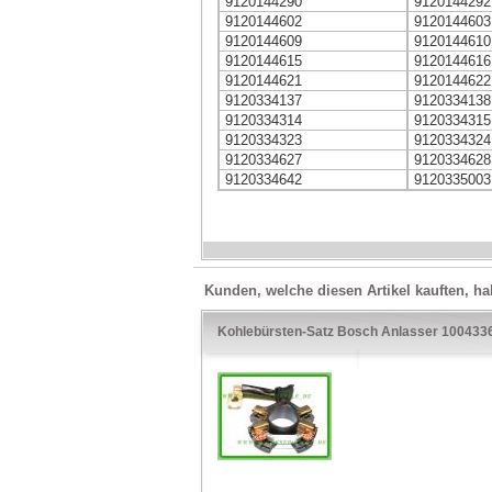
9120144290
9120144292
9120144602
9120144603
9120144609
9120144610
9120144615
9120144616
9120144621
9120144622
9120334137
9120334138
9120334314
9120334315
9120334323
9120334324
9120334627
9120334628
9120334642
9120335003
Kunden, welche diesen Artikel kauften, ha
Kohlebürsten-Satz Bosch Anlasser 100433