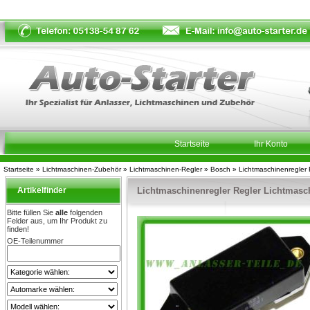
Startseite
Ihr Konto
Startseite
»
Lichtmaschinen-Zubehör
»
Lichtmaschinen-Regler
»
Bosch
»
Lichtmaschinenregler
Artikelfinder
Lichtmaschinenregler Regler Lichtmasc
Bitte füllen Sie
alle
folgenden
Felder aus, um Ihr Produkt zu
finden!
OE-Teilenummer