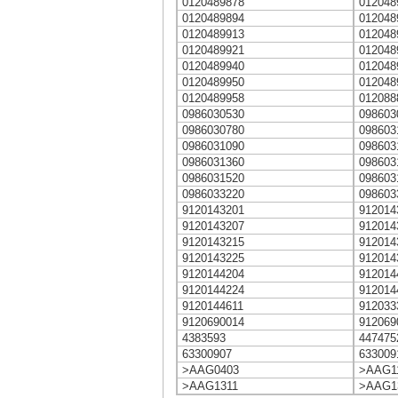
0120489878
012048
0120489894
012048
0120489913
012048
0120489921
012048
0120489940
012048
0120489950
012048
0120489958
012088
0986030530
098603
0986030780
098603
0986031090
098603
0986031360
098603
0986031520
098603
0986033220
098603
9120143201
912014
9120143207
912014
9120143215
912014
9120143225
912014
9120144204
912014
9120144224
912014
9120144611
912033
9120690014
912069
4383593
447475
63300907
633009
>AAG0403
>AAG1
>AAG1311
>AAG1