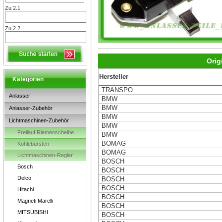
Zu 2.1
Zu 2.2
Orig
Hersteller
Kategorien
TRANSPO
Anlasser
BMW
BMW
Anlasser-Zubehör
BMW
Lichtmaschinen-Zubehör
BMW
Freilauf Riemenscheibe
BMW
BOMAG
Kohlebürsten
BOMAG
Lichtmaschinen-Regler
BOSCH
Bosch
BOSCH
Delco
BOSCH
BOSCH
Hitachi
BOSCH
Magneti Marelli
BOSCH
MITSUBISHI
BOSCH