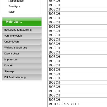
BOSCH
Nippondenso
BOSCH
Sonstiges
BOSCH
Valeo
BOSCH
BOSCH
Mehr über...
BOSCH
BOSCH
Bestellung & Bezahlung
BOSCH
BOSCH
Versandkosten
BOSCH
Unsere AGB
BOSCH
Widerrufsbelehrung
BOSCH
BOSCH
Datenschutz
BOSCH
Impressum
BOSCH
BOSCH
Kontakt
BOSCH
Sitemap
BOSCH
EU Streitbeilegung
BOSCH
BOSCH
BOSCH
BOSCH
BOSCH
BOSCH
BUTEC/PRESTOLITE